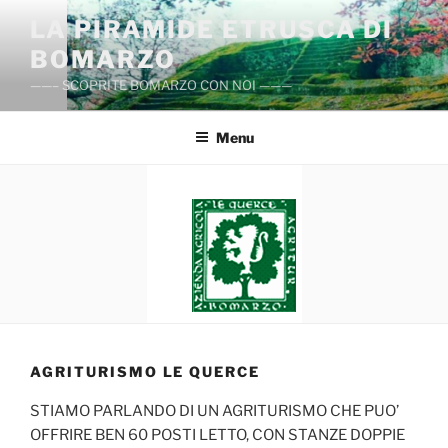
Salta
LA PIRAMIDE ETRUSCA DI
al
BOMARZO
contenuto
——– SCOPRITE BOMARZO CON NOI ———
Menu
AGRITURISMO LE QUERCE
STIAMO PARLANDO DI UN AGRITURISMO CHE PUO’
OFFRIRE BEN 60 POSTI LETTO, CON STANZE DOPPIE