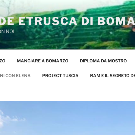
IDE ETRUSCA DI BOM
ON NOI ———
ZO
MANGIARE A BOMARZO
DIPLOMA DA MOSTRO
NI CON ELENA
PROJECT TUSCIA
RAM E IL SEGRETO D