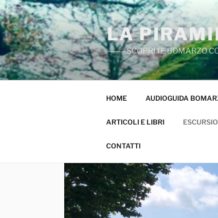
Salta
al
LA PIRAM
contenuto
——– SCOPRITE BOMARZO C
HOME
AUDIOGUIDA BOMAR
ARTICOLI E LIBRI
ESCURSIO
CONTATTI