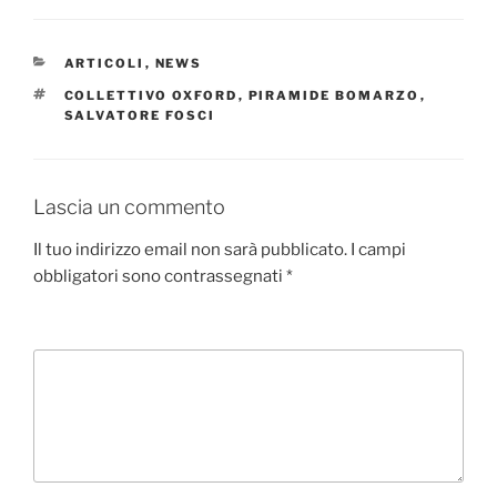
CATEGORIE
ARTICOLI
,
NEWS
TAG
COLLETTIVO OXFORD
,
PIRAMIDE BOMARZO
,
SALVATORE FOSCI
Lascia un commento
Il tuo indirizzo email non sarà pubblicato.
I campi
obbligatori sono contrassegnati
*
Commento
*