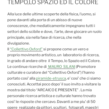
TEMPO,LO SPAZIO ED IL COLORE
Alla luce delle ultime scoperte della fisica, l’uomo, si
pone davanti alla porta di un abisso di nuove
conoscenze, che mediaticamente impegnano tutti i
settori dello scibile e dove, l’arte, deve giocare un ruolo
principale, sia nella fase di ricerca, che nella
divulgazione.
Il
“Collettivo Oxford”
si propone come un vero e
proprio movimento artistico, un laboratorio di ricerca,
in grado di andare oltre il Tempo, lo Spazio ed il Colore.
Le continue ricerche di
MAURO SILANI
(Promotore
culturale e curatore del “Collettivo Oxford”) l’hanno
portato cosi’ alla
piramide-etrusca
, e’ cosi’ che ci siamo
conosciuti. Accettai poco dopo’ il suo invito a visitare la
mostra dal titolo “ARCAICO E PRESENTE” . La mia
personale ricerca artistica e culturale hanno trovato
cosi’ le risposte che cercavo. Davanti a me piu’ di 50
opere realizzate da pittori, scultori, fotografi, maestri