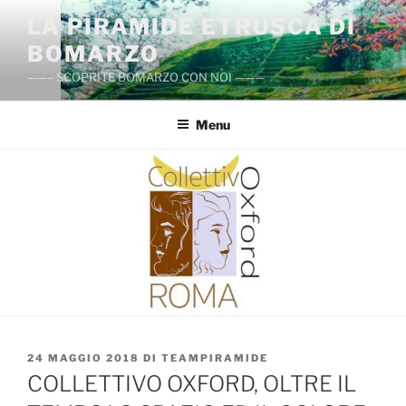
Salta
LA PIRAMIDE ETRUSCA DI
al
BOMARZO
contenuto
——– SCOPRITE BOMARZO CON NOI ———
Menu
PUBBLICATO
24 MAGGIO 2018
DI
TEAMPIRAMIDE
IL
COLLETTIVO OXFORD, OLTRE IL