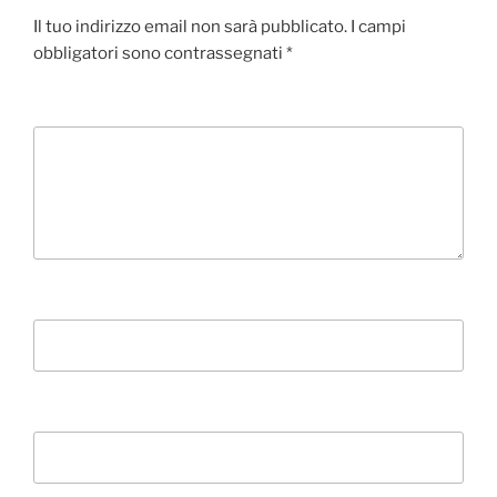
Il tuo indirizzo email non sarà pubblicato.
I campi
obbligatori sono contrassegnati
*
Commento
*
Nome
*
Email
*