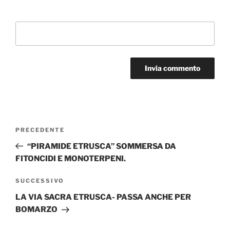
Sito web
Navigazione
Articolo
PRECEDENTE
articoli
precedente:
“PIRAMIDE ETRUSCA” SOMMERSA DA
FITONCIDI E MONOTERPENI.
Articolo
SUCCESSIVO
successivo
LA VIA SACRA ETRUSCA- PASSA ANCHE PER
BOMARZO