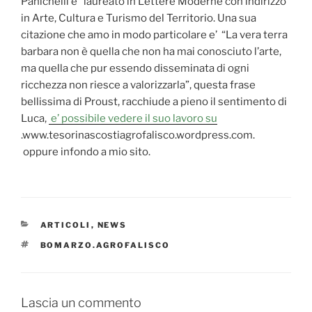
Panichelli e’ laureato in Lettere Moderne con indirizzo
in Arte, Cultura e Turismo del Territorio. Una sua
citazione che amo in modo particolare e’ “La vera terra
barbara non è quella che non ha mai conosciuto l’arte,
ma quella che pur essendo disseminata di ogni
ricchezza non riesce a valorizzarla”, questa frase
bellissima di Proust, racchiude a pieno il sentimento di
Luca,
e’ possibile vedere il suo lavoro su
.www.tesorinascostiagrofalisco.wordpress.com.
oppure infondo a mio sito.
CATEGORIE
ARTICOLI
,
NEWS
TAG
BOMARZO.AGROFALISCO
Lascia un commento