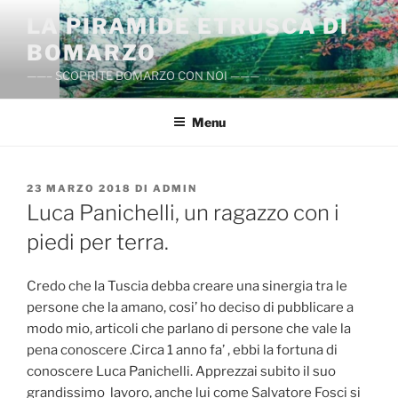
Salta
LA PIRAMIDE ETRUSCA DI
al
BOMARZO
contenuto
——– SCOPRITE BOMARZO CON NOI ———
Menu
PUBBLICATO
23 MARZO 2018
DI
ADMIN
IL
Luca Panichelli, un ragazzo con i
piedi per terra.
Credo che la Tuscia debba creare una sinergia tra le
persone che la amano, cosi’ ho deciso di pubblicare a
modo mio, articoli che parlano di persone che vale la
pena conoscere .Circa 1 anno fa’ , ebbi la fortuna di
conoscere Luca Panichelli. Apprezzai subito il suo
grandissimo lavoro, anche lui come Salvatore Fosci si