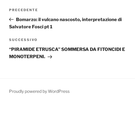
Navigazione
Articolo
PRECEDENTE
articoli
precedente:
Bomarzo: il vulcano nascosto, interpretazione di
Salvatore Fosci pt 1
Articolo
SUCCESSIVO
successivo
“PIRAMIDE ETRUSCA” SOMMERSA DA FITONCIDI E
MONOTERPENI.
Proudly powered by WordPress