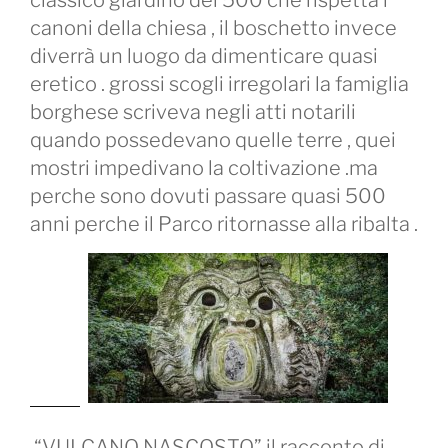
classico giardino del 500 che rispetta i
canoni della chiesa , il boschetto invece
diverrà un luogo da dimenticare quasi
eretico . grossi scogli irregolari la famiglia
borghese scriveva negli atti notarili
quando possedevano quelle terre , quei
mostri impedivano la coltivazione .ma
perche sono dovuti passare quasi 500
anni perche il Parco ritornasse alla ribalta .
“VULCANO NASCOSTO” il racconto di